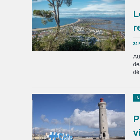
L
r
24 
Au
de
dé
IN
P
v