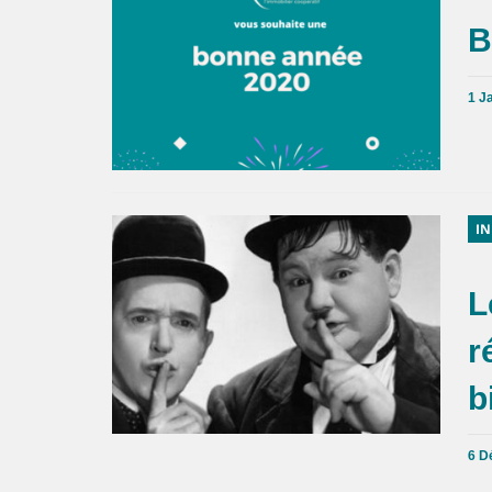
B
1 J
IN
L
r
b
6 D