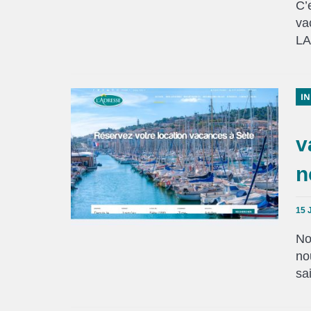
C’
va
LA
IN
v
n
15 
No
no
sa