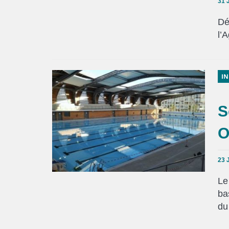
31 
Dé
l’
IN
S
O
23 
Le
ba
du