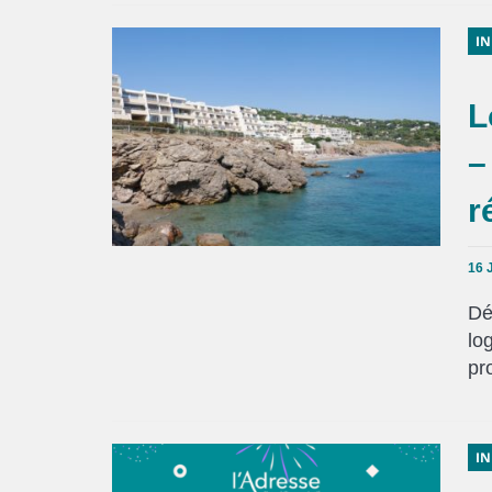
IN
L
–
r
16 
Dé
lo
pr
IN