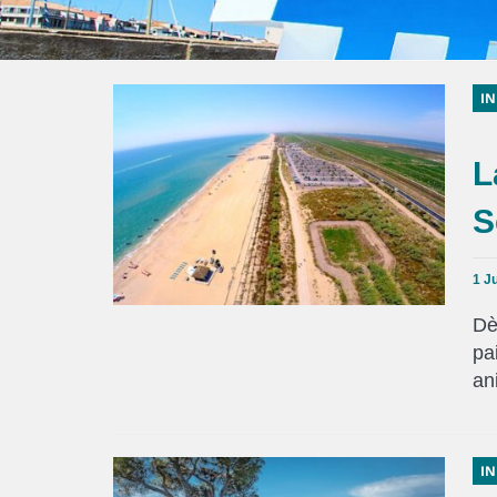
IN
L
S
1 J
Dè
pa
an
IN