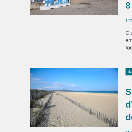
8
7 Fé
C’
em
fo
IN
S
d
d